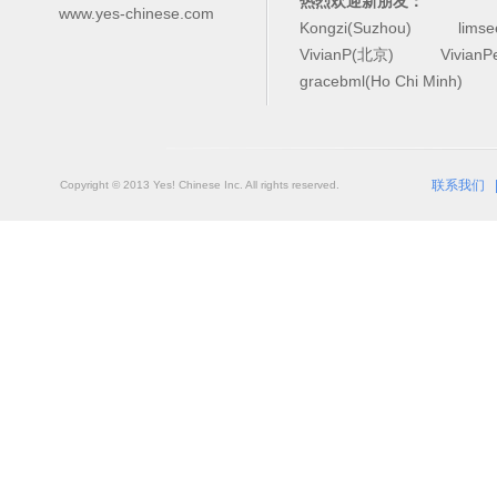
热烈欢迎新朋友：
www.yes-chinese.com
Kongzi(Suzhou)
lims
VivianP(北京)
Vivian
gracebml(Ho Chi Minh)
联系我们
Copyright © 2013 Yes! Chinese Inc. All rights reserved.