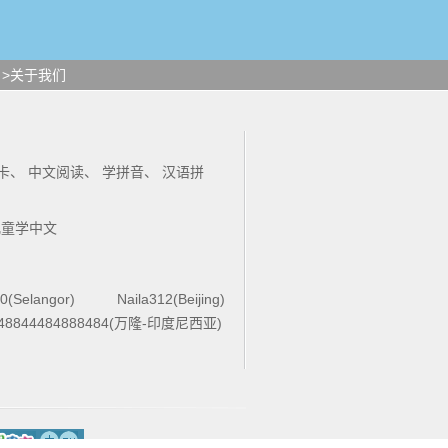
>关于我们
卡
、
中文阅读
、
学拼音
、
汉语拼
儿童学中文
0(Selangor)
Naila312(Beijing)
48844484888484(万隆-印度尼西亚)