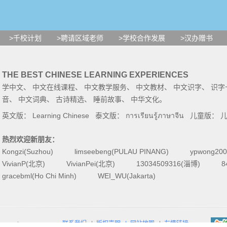
>千校计划
>聘请区域老师
>学校合作发展
>汉办赠书
THE BEST CHINESE LEARNING EXPERIENCES
学中文
、
中文在线课程
、
中文教学服务
、
中文教材
、
中文识字
、
识字
音
、
中文词典
、
古诗精选
、
睡前故事
、
中华文化
。
英文版：
Learning Chinese
泰文版：
การเรียนรู้ภาษาจีน
儿童版：
热烈欢迎新朋友：
Kongzi(Suzhou)
limseebeng(PULAU PINANG)
ypwong200
VivianP(北京)
VivianPei(北京)
13034509316(淄博)
8
gracebml(Ho Chi Minh)
WEI_WU(Jakarta)
联系我们
|
版权声明
|
网站地图
|
友情链接
reserved.