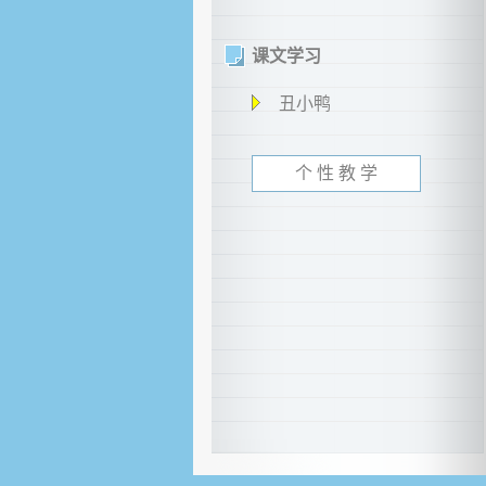
课文学习
丑小鸭
个 性 教 学