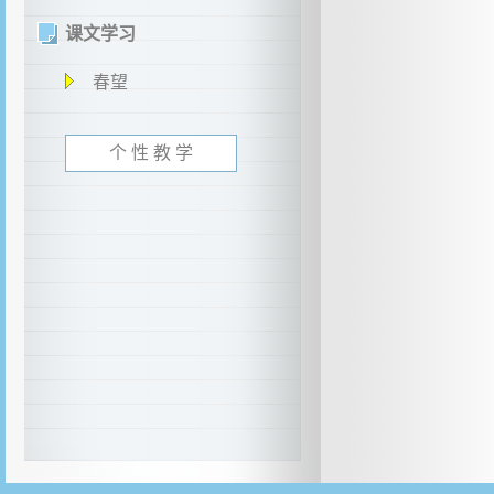
课文学习
春望
个 性 教 学