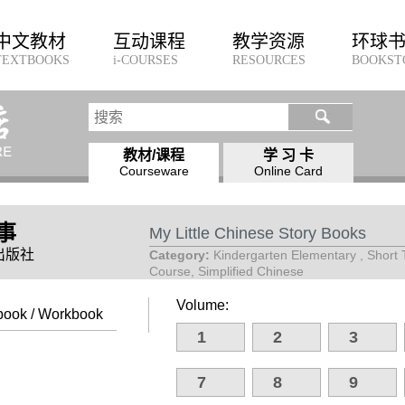
中文教材
互动课程
教学资源
环球
TEXTBOOKS
i-COURSES
RESOURCES
BOOKST
教材/课程
学 习 卡
Courseware
Online Card
事
My Little Chinese Story Books
育出版社
Category:
Kindergarten Elementary , Short
Course, Simplified Chinese
Volume:
book / Workbook
1
2
3
7
8
9