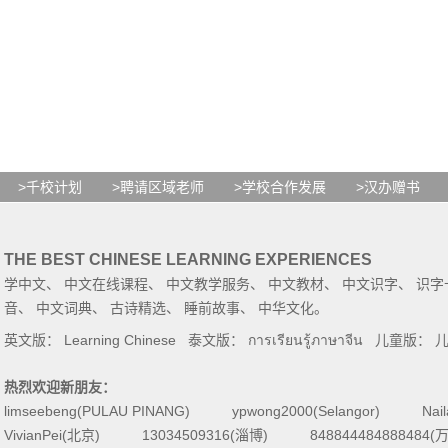
>千校计划
>聘请区域老师
>学校合作发展
>汉办赠书
THE BEST CHINESE LEARNING EXPERIENCES
学中文
、
中文在线课程
、
中文教学服务
、
中文教材
、
中文识字
、
识字
音
、
中文词典
、
古诗精选
、
睡前故事
、
中华文化
。
英文版：
Learning Chinese
泰文版：
การเรียนรู้ภาษาจีน
儿童版：
热烈欢迎新朋友：
limseebeng(PULAU PINANG)
ypwong2000(Selangor)
Nai
VivianPei(北京)
13034509316(淄博)
84884448488848