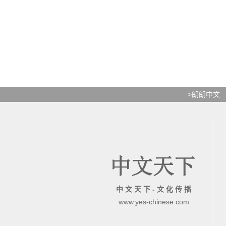
>朗朗中文
中 文 天 下 - 文 化 传 播
www.yes-chinese.com