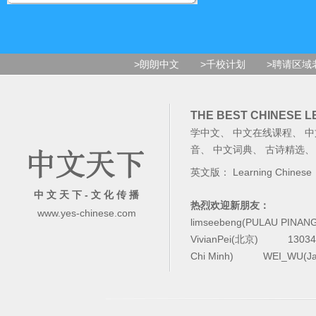
>朗朗中文
>千校计划
>聘请区域
THE BEST CHINESE 
学中文
、
中文在线课程
、
中
音
、
中文词典
、
古诗精选
英文版：
Learning Chinese
中 文 天 下 - 文 化 传 播
热烈欢迎新朋友：
www.yes-chinese.com
limseebeng(PULAU PINAN
VivianPei(北京)
1303
Chi Minh)
WEI_WU(Ja