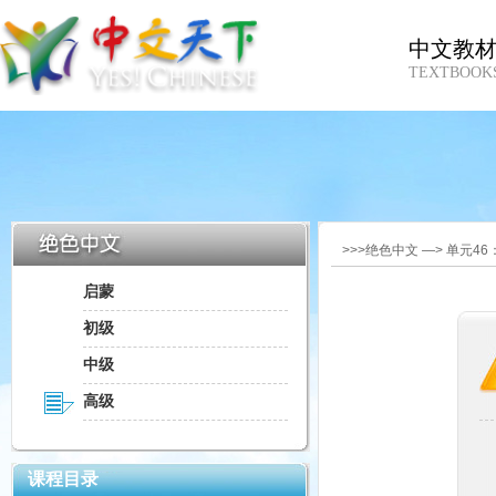
中文教
TEXTBOOK
>>>绝色中文 —> 单元4
启蒙
初级
中级
高级
课程目录