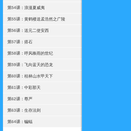
第54课：
浪漫夏威夷
第55课：
黄鹤楼送孟浩然之广陵
第56课：
送元二使安西
第57课：
搭石
第58课：
呼风唤雨的世纪
第59课：
飞向蓝天的恐龙
第60课：
桂林山水甲天下
第61课：
中彩那天
第62课：
尊严
第63课：
生存法则
第64课：
蝙蝠