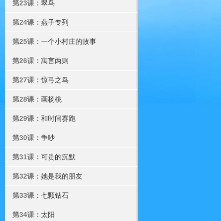
第23课：
翠鸟
第24课：
燕子专列
第25课：
一个小村庄的故事
第26课：
寓言两则
第27课：
惊弓之鸟
第28课：
画杨桃
第29课：
和时间赛跑
第30课：
争吵
第31课：
可贵的沉默
第32课：
她是我的朋友
第33课：
七颗钻石
第34课：
太阳