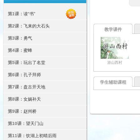
第1课：
读“书”
第2课：
飞来的大石头
教学课件
第3课：
勇气
第4课：
蜜蜂
第5课：
玩出了名堂
游山西村
第6课：
孔子拜师
学生辅助课程
第7课：
盘古开天地
第8课：
女娲补天
第9课：
赵州桥
第10课：
望天门山
第11课：
饮湖上初晴后雨