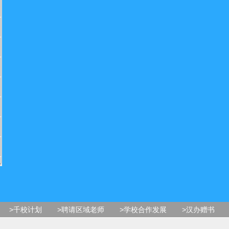
>千校计划
>聘请区域老师
>学校合作发展
>汉办赠书