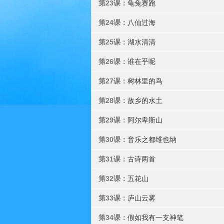
第23课：
龟兔赛跑
第24课：
八仙过海
第25课：
湖水清清
第26课：
谁在乎呢
第27课：
树林里的鸟
第28课：
故乡的水土
第29课：
阿尔卑斯山
第30课：
音乐之都维也纳
第31课：
古诗两首
第32课：
五花山
第33课：
庐山云雾
第34课：
假如我有一支神笔