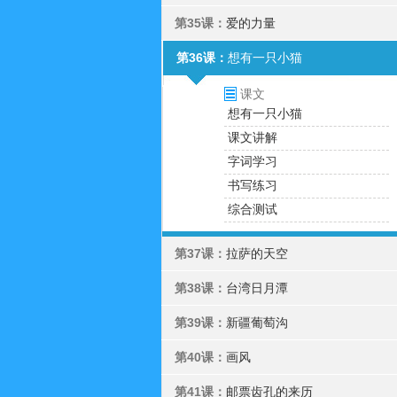
第35课：
爱的力量
第36课：
想有一只小猫
课文
想有一只小猫
课文讲解
字词学习
书写练习
综合测试
第37课：
拉萨的天空
第38课：
台湾日月潭
第39课：
新疆葡萄沟
第40课：
画风
第41课：
邮票齿孔的来历