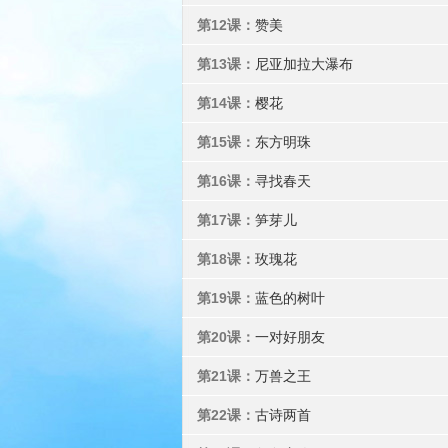
第12课：
赞美
第13课：
尼亚加拉大瀑布
第14课：
樱花
第15课：
东方明珠
第16课：
寻找春天
第17课：
笋芽儿
第18课：
玫瑰花
第19课：
蓝色的树叶
第20课：
一对好朋友
第21课：
万兽之王
第22课：
古诗两首