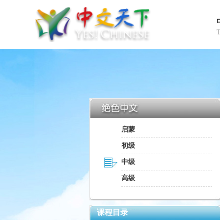
启蒙
初级
中级
高级
课程目录