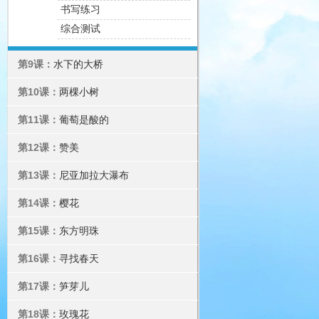
书写练习
综合测试
第9课：
水下的大桥
第10课：
两棵小树
第11课：
葡萄是酸的
第12课：
赞美
第13课：
尼亚加拉大瀑布
第14课：
樱花
第15课：
东方明珠
第16课：
寻找春天
第17课：
笋芽儿
第18课：
玫瑰花