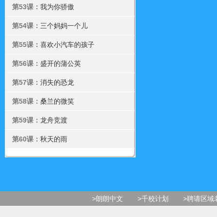
第53课：
我为你骄傲
第54课：
三个妈妈一个儿
第55课：
喜欢小汽车的孩子
第56课：
盛开的蒲公英
第57课：
消失的恐龙
第58课：
桑兰的微笑
第59课：
龙舟竞渡
第60课：
秋天的雨
>朗朗中文
>千校计划
>聘请区域