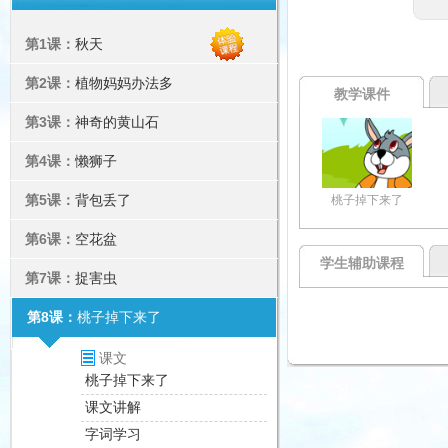
第1课：
秋天
第2课：
植物妈妈办法多
教学课件
第3课：
神奇的黄山石
第4课：
懒狮子
第5课：
背包丢了
桃子掉下来了
第6课：
空花盆
学生辅助课程
第7课：
捉害虫
第8课：
桃子掉下来了
课文
桃子掉下来了
课文讲解
字词学习