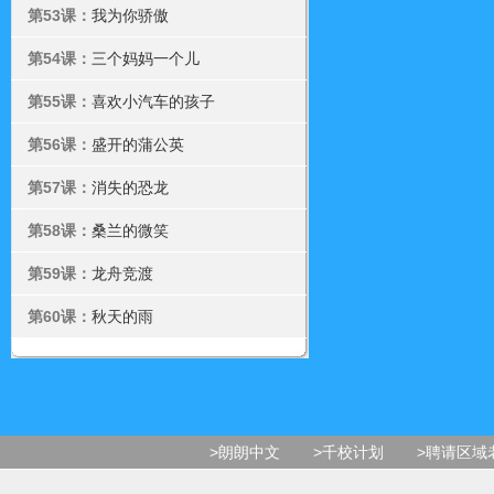
第53课：
我为你骄傲
第54课：
三个妈妈一个儿
第55课：
喜欢小汽车的孩子
第56课：
盛开的蒲公英
第57课：
消失的恐龙
第58课：
桑兰的微笑
第59课：
龙舟竞渡
第60课：
秋天的雨
>朗朗中文
>千校计划
>聘请区域