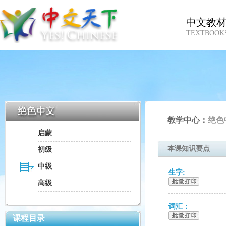
中文教
TEXTBOOK
教学中心：
绝色
启蒙
本课知识要点
初级
中级
生字:
高级
词汇：
课程目录