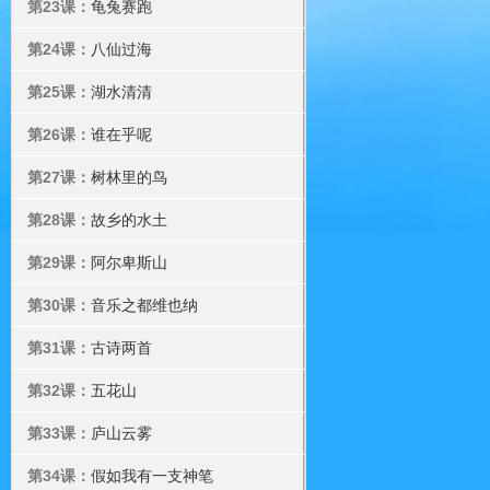
第23课：
龟兔赛跑
第24课：
八仙过海
第25课：
湖水清清
第26课：
谁在乎呢
第27课：
树林里的鸟
第28课：
故乡的水土
第29课：
阿尔卑斯山
第30课：
音乐之都维也纳
第31课：
古诗两首
第32课：
五花山
第33课：
庐山云雾
第34课：
假如我有一支神笔