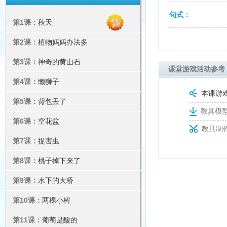
句式：
第1课：
秋天
第2课：
植物妈妈办法多
第3课：
神奇的黄山石
课堂游戏活动参考
第4课：
懒狮子
本课游
第5课：
背包丢了
教具模型
第6课：
空花盆
教具制
第7课：
捉害虫
第8课：
桃子掉下来了
第9课：
水下的大桥
第10课：
两棵小树
第11课：
葡萄是酸的