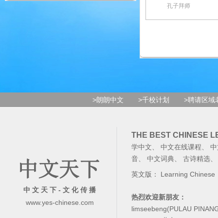
孔子拜师
>朗朗中文
>千校计划
>聘请区域
THE BEST CHINESE 
学中文
、
中文在线课程
、
中
音
、
中文词典
、
古诗精选
英文版：
Learning Chinese
中 文 天 下 - 文 化 传 播
热烈欢迎新朋友：
www.yes-chinese.com
limseebeng(PULAU PINAN