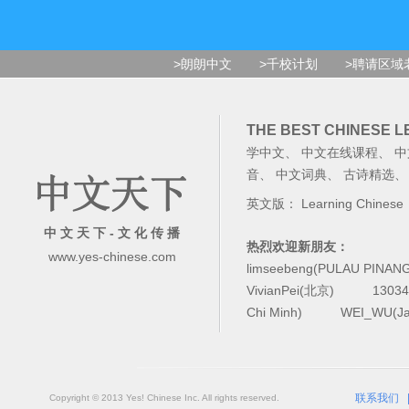
>朗朗中文
>千校计划
>聘请区域
THE BEST CHINESE 
学中文
、
中文在线课程
、
中
音
、
中文词典
、
古诗精选
英文版：
Learning Chinese
中 文 天 下 - 文 化 传 播
热烈欢迎新朋友：
www.yes-chinese.com
limseebeng(PULAU PINAN
VivianPei(北京)
1303
Chi Minh)
WEI_WU(Ja
联系我们
Copyright © 2013 Yes! Chinese Inc. All rights reserved.