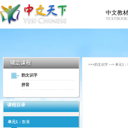
中文教
TEXTBOOK
>>>韵文识字 —> 单元1：
韵文识字
拼音
课程目录
单元1：
数量