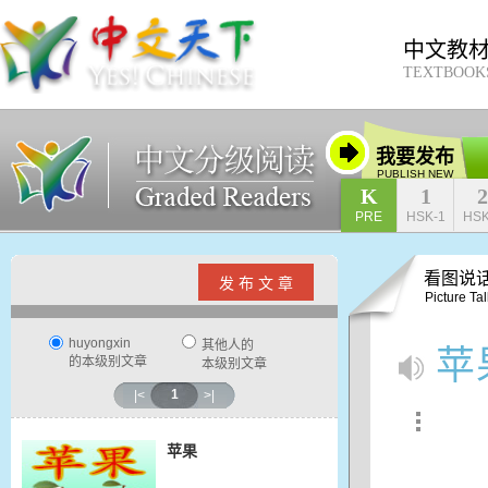
中文教
TEXTBOOK
我要发布
PUBLISH NEW
K
1
2
PRE
HSK-1
HSK
看图说
发 布 文 章
Picture Tal
huyongxin
其他人的
苹
的本级别文章
本级别文章
1
|<
>|
苹果