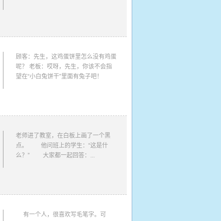
顾客：先生，这鸡蛋饼里怎么没有鸡蛋
呢？ 老板：哎呀，先生，你该不会指
望在“小白兔饼干”里面有兔子吧！
老师进了教室，在白板上画了一个黑
点。 他问班上的学生：“这是什
么？” 大家都一起回答：...
有一个人，很喜欢写毛笔字。可