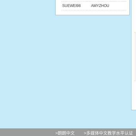
SUEWEI98
AMYZHOU
>朗朗中文
>多媒体中文教学水平认证