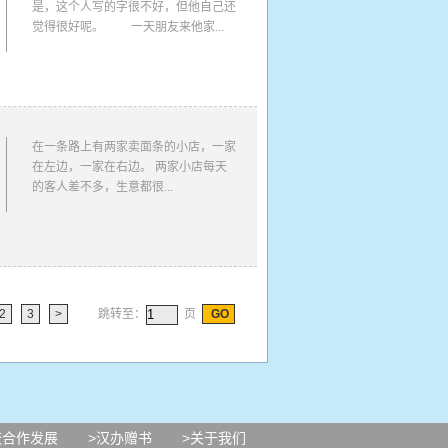
是，这个人写的字很不好，但他自己还
觉得很好呢。 一天朋友来他家...
在一条路上有两家卖面条的小店，一家
在左边，一家在右边。 两家小店每天
的客人差不多，生意都很...
2
3
>
跳转至：
页
GO
校合作发展
>汉办赠书
>关于我们