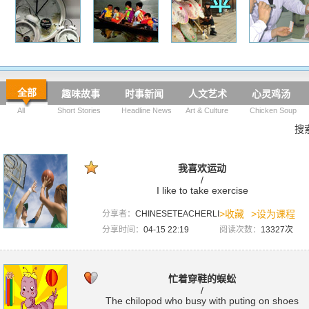
全部
趣味故事
时事新闻
人文艺术
心灵鸡汤
All
Short Stories
Headline News
Art & Culture
Chicken Soup
搜
我喜欢运动
/
I like to take exercise
>收藏
>设为课程
分享者：
CHINESETEACHERLI
分享时间：
04-15 22:19
阅读次数：
13327次
忙着穿鞋的蜈蚣
/
The chilopod who busy with puting on shoes