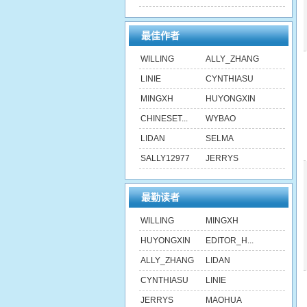
最佳作者
WILLING
ALLY_ZHANG
LINIE
CYNTHIASU
MINGXH
HUYONGXIN
CHINESET...
WYBAO
LIDAN
SELMA
SALLY12977
JERRYS
最勤读者
WILLING
MINGXH
HUYONGXIN
EDITOR_H...
ALLY_ZHANG
LIDAN
CYNTHIASU
LINIE
JERRYS
MAOHUA