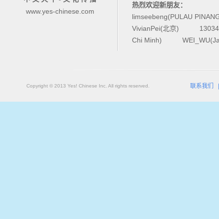
热烈欢迎新朋友：
www.yes-chinese.com
limseebeng(PULAU PINAN
VivianPei(北京)
1303
Chi Minh)
WEI_WU(Ja
联系我们
Copyright © 2013 Yes! Chinese Inc. All rights reserved.