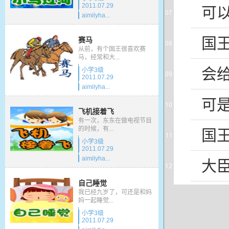
2011.07.29
可
aimilyha...
国
赛马
从前，有个国王很喜欢赛
马，经常和大...
会
小学3级
2011.07.29
aimilyha...
可
飞机接着飞
有一次，东东在做电视节目
的时候，有...
国
小学3级
2011.07.29
aimilyha...
大
自己睡觉
您
我已经九岁了，可还是和妈
妈一起睡觉...
小学3级
2011.07.29
赢