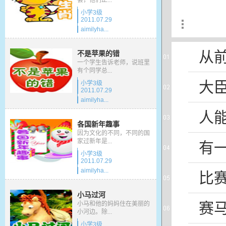
会，他们正...
小学3级
2011.07.29
aimilyha...
从
不是苹果的错
一个学生告诉老师，说班里
有个同学总...
大
小学3级
2011.07.29
aimilyha...
人
各国新年趣事
因为文化的不同，不同的国
家过新年是...
有
小学3级
2011.07.29
aimilyha...
比
小马过河
赛
小马和他的妈妈住在美丽的
小河边。除...
小学3级