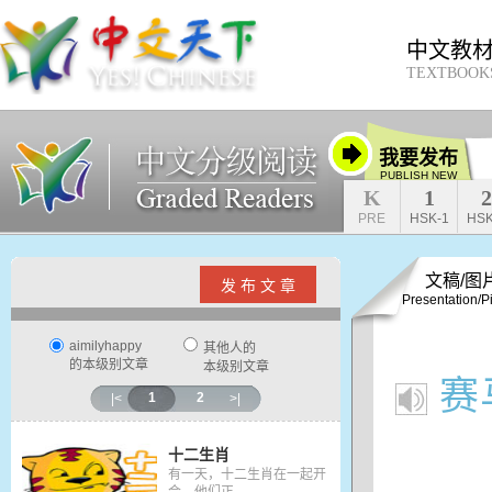
中文教
TEXTBOOK
我要发布
PUBLISH NEW
K
1
2
PRE
HSK-1
HSK
文稿/图
发 布 文 章
Presentation/P
aimilyhappy
其他人的
的本级别文章
本级别文章
赛
1
2
|<
>|
十二生肖
有一天，十二生肖在一起开