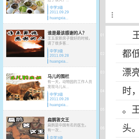
过了很久，...
中学3级
2011.09.29
huangxia...
谁是最该感谢的人？
王五家新房子做好的时候，
请了很多客...
都
中学3级
2011.09.28
huangxia...
漂
马儿的围栏
有一天，动物园的工作人员
发现马儿从...
时
中学3级
2011.09.28
huangxia...
。
扁鹊答文王
头
扁鹊是中国有名的医生。
有一次...
中学3级