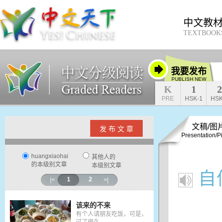
中文教
TEXTBOOK
我要发布
PUBLISH NEW
K
1
2
PRE
HSK-1
HSK
文稿/图
发 布 文 章
Presentation/P
huangxiaohai
其他人的
的本级别文章
本级别文章
自
1
2
|<
>|
该来的不来
有个人请朋友吃饭，可是，