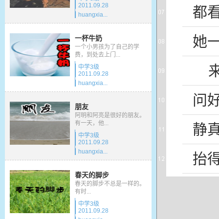
2011.09.28
都
huangxia...
她
一杯牛奶
一个小男孩为了自己的学
费，到处去上门...
中学3级
2011.09.28
huangxia...
问
朋友
阿明和阿亮是很好的朋友。
有一天，他...
静
中学3级
2011.09.28
huangxia...
抬
春天的脚步
春天的脚步不总是一样的。
有时...
中学3级
2011.09.28
，