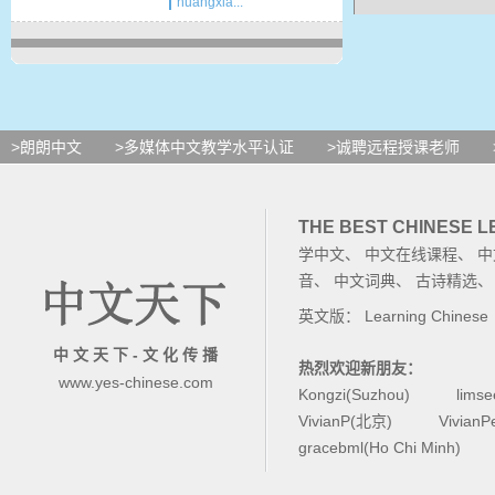
huangxia...
晚
可
>朗朗中文
>多媒体中文教学水平认证
>诚聘远程授课老师
蝴
THE BEST CHINESE 
了
。
学中文
、
中文在线课程
、
中
音
、
中文词典
、
古诗精选
英文版：
Learning Chinese
中 文 天 下 - 文 化 传 播
热烈欢迎新朋友：
www.yes-chinese.com
是
Kongzi(Suzhou)
lims
VivianP(北京)
Vivian
gracebml(Ho Chi Minh)