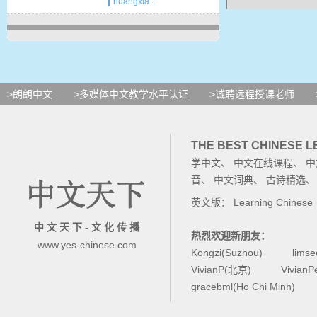
huangxia...
就
好
>朗朗中文
>多媒体中文教学水平认证
>诚聘远程授课老师
THE BEST CHINESE 
时
学中文
、
中文在线课程
、
中
音
、
中文词典
、
古诗精选
英文版：
Learning Chinese
看
中 文 天 下 - 文 化 传 播
热烈欢迎新朋友：
www.yes-chinese.com
着
Kongzi(Suzhou)
lims
VivianP(北京)
Vivian
gracebml(Ho Chi Minh)
画