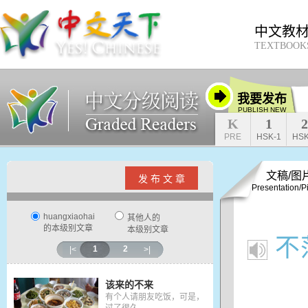
中文教
TEXTBOOK
我要发布
PUBLISH NEW
K
1
2
PRE
HSK-1
HSK
文稿/图
发 布 文 章
Presentation/P
huangxiaohai
其他人的
的本级别文章
本级别文章
不
1
2
|<
>|
该来的不来
有个人请朋友吃饭，可是，