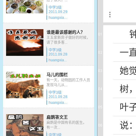
过了很久，...
中学3级
2011.09.29
huangxia...
谁是最该感谢的人？
王五家新房子做好的时候，
请了很多客...
一
中学3级
2011.09.28
huangxia...
她
马儿的围栏
有一天，动物园的工作人员
发现马儿从...
树
中学3级
2011.09.28
huangxia...
叶
扁鹊答文王
说
：
扁鹊是中国有名的医生。
有一次...
中学3级