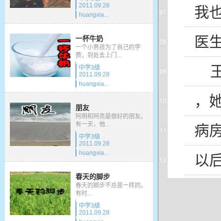
2011.09.28
我
huangxia...
医
一杯牛奶
一个小男孩为了自己的学
费，到处去上门...
中学3级
2011.09.28
huangxia...
，
朋友
阿明和阿亮是很好的朋友。
有一天，他...
病
中学3级
2011.09.28
huangxia...
以
春天的脚步
落
春天的脚步不总是一样的。
有时...
中学3级
2011.09.28
几