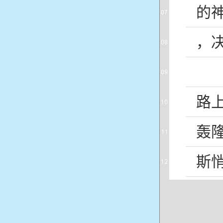
的
，
路
轰
斯
烈
小