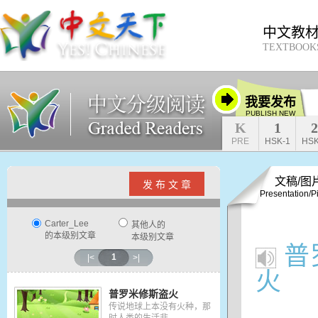
中文教
TEXTBOOK
我要发布
PUBLISH NEW
K
1
2
PRE
HSK-1
HSK
文稿/图
发 布 文 章
Presentation/P
Carter_Lee
其他人的
的本级别文章
本级别文章
普
1
|<
>|
火
普罗米修斯盗火
传说地球上本没有火种，那