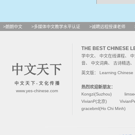
人
>朗朗中文
>多媒体中文教学水平认证
>诚聘远程授课老师
火
THE BEST CHINESE 
野
学中文
、
中文在线课程
、
中
音
、
中文词典
、
古诗精选
英文版：
Learning Chinese
中 文 天 下 - 文 化 传 播
热烈欢迎新朋友：
发
www.yes-chinese.com
Kongzi(Suzhou)
lims
VivianP(北京)
Vivian
了
gracebml(Ho Chi Minh)
天