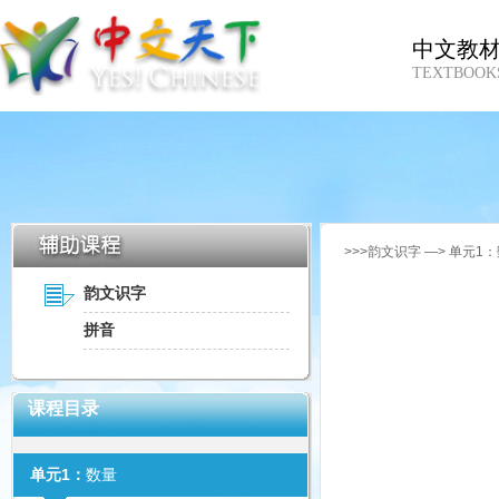
中文教
TEXTBOOK
>>>韵文识字 —> 单元1：
韵文识字
拼音
课程目录
单元1：
数量