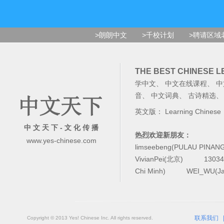
>朗朗中文
>千校计划
>聘请区域
THE BEST CHINESE 
学中文
、
中文在线课程
、
中
音
、
中文词典
、
古诗精选
英文版：
Learning Chinese
中 文 天 下 - 文 化 传 播
热烈欢迎新朋友：
www.yes-chinese.com
limseebeng(PULAU PINAN
VivianPei(北京)
1303
Chi Minh)
WEI_WU(Ja
联系我们
Copyright © 2013 Yes! Chinese Inc. All rights reserved.