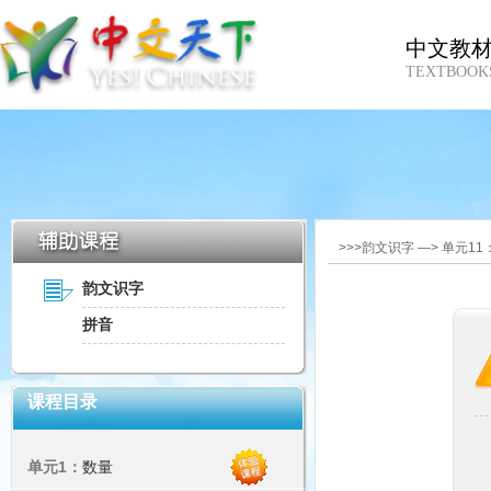
中文教
TEXTBOOK
>>>韵文识字 —> 单元11
韵文识字
拼音
课程目录
单元1：
数量