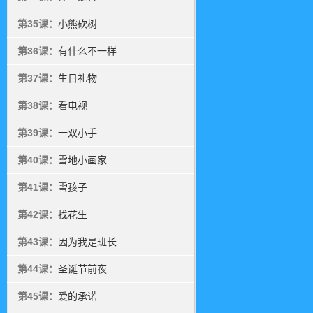
第35课：
小熊砍树
第36课：
有什么不一样
第37课：
生日礼物
第38课：
看电视
第39课：
一双小手
第40课：
雪地小画家
第41课：
雪孩子
第42课：
找花生
第43课：
因为我是班长
第44课：
圣诞节前夜
第45课：
爱的承诺