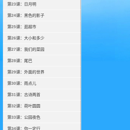
第23课：
日月明
第24课：
黑色的影子
第25课：
逛超市
第26课：
大小和多少
第27课：
我们的菜园
第28课：
尾巴
第29课：
外面的世界
第30课：
雨点儿
第31课：
古诗两首
第32课：
荷叶圆圆
第33课：
公园夜色
第34课：
你一定行