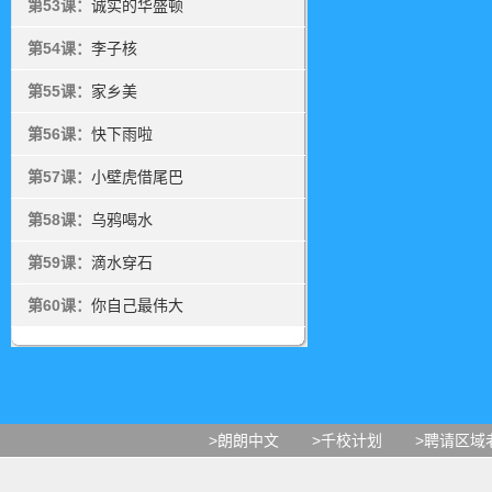
第53课：
诚实的华盛顿
第54课：
李子核
第55课：
家乡美
第56课：
快下雨啦
第57课：
小壁虎借尾巴
第58课：
乌鸦喝水
第59课：
滴水穿石
第60课：
你自己最伟大
>朗朗中文
>千校计划
>聘请区域