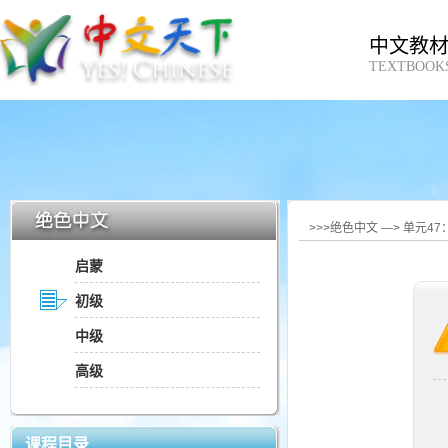
中文教
TEXTBOOK
>>>绝色中文 —> 单元4
启蒙
初级
中级
高级
课程目录