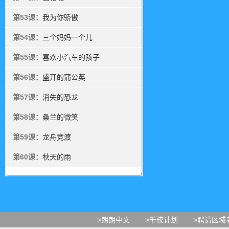
第53课：
我为你骄傲
第54课：
三个妈妈一个儿
第55课：
喜欢小汽车的孩子
第56课：
盛开的蒲公英
第57课：
消失的恐龙
第58课：
桑兰的微笑
第59课：
龙舟竞渡
第60课：
秋天的雨
>朗朗中文
>千校计划
>聘请区域