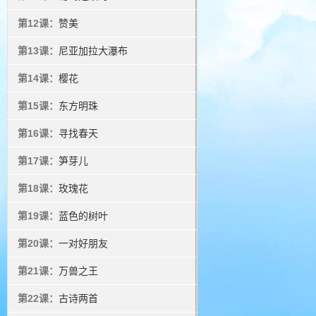
第12课：
赞美
第13课：
尼亚加拉大瀑布
第14课：
樱花
第15课：
东方明珠
第16课：
寻找春天
第17课：
笋芽儿
第18课：
玫瑰花
第19课：
蓝色的树叶
第20课：
一对好朋友
第21课：
万兽之王
第22课：
古诗两首