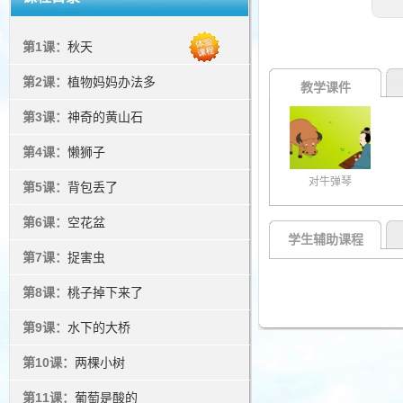
第1课：
秋天
第2课：
植物妈妈办法多
教学课件
第3课：
神奇的黄山石
第4课：
懒狮子
对牛弹琴
第5课：
背包丢了
第6课：
空花盆
学生辅助课程
第7课：
捉害虫
第8课：
桃子掉下来了
第9课：
水下的大桥
第10课：
两棵小树
第11课：
葡萄是酸的