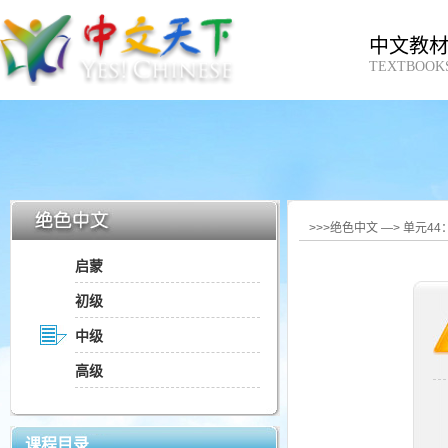
中文教
TEXTBOOK
>>>绝色中文 —> 单元4
启蒙
初级
中级
高级
课程目录