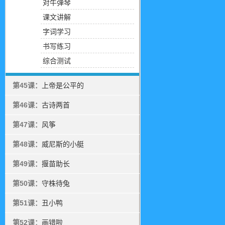
对牛弹琴
课文讲解
字词学习
书写练习
综合测试
第45课：
上帝是公平的
第46课：
古诗两首
第47课：
风筝
第48课：
威尼斯的小艇
第49课：
揠苗助长
第50课：
守株待兔
第51课：
丑小鸭
第52课：
画错啦