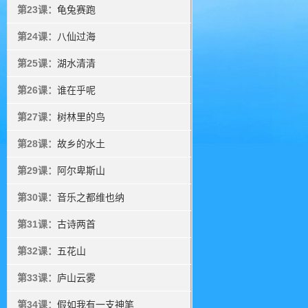
第23课：
龟兔赛跑
第24课：
八仙过海
第25课：
湖水清清
第26课：
谁在乎呢
第27课：
树林里的鸟
第28课：
故乡的水土
第29课：
阿尔卑斯山
第30课：
音乐之都维也纳
第31课：
古诗两首
第32课：
五花山
第33课：
庐山云雾
第34课：
假如我有一支神笔