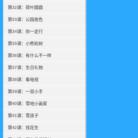
第32课：
荷叶圆圆
第33课：
公园夜色
第34课：
你一定行
第35课：
小熊砍树
第36课：
有什么不一样
第37课：
生日礼物
第38课：
看电视
第39课：
一双小手
第40课：
雪地小画家
第41课：
雪孩子
第42课：
找花生