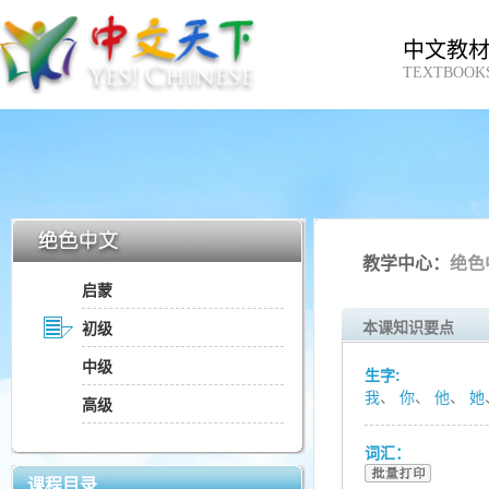
中文教
TEXTBOOK
教学中心：
绝色
启蒙
本课知识要点
初级
中级
生字:
我
、
你
、
他
、
她
高级
词汇：
课程目录