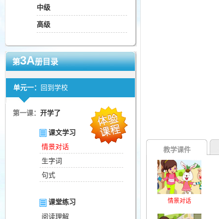
中级
高级
3A
第
册目录
单元一：
回到学校
第一课：
开学了
课文学习
情景对话
教学课件
生字词
句式
情景对话
课堂练习
阅读理解