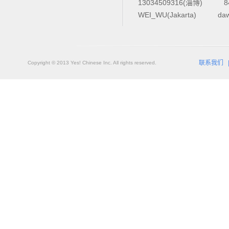
13034509316(淄博)
8
WEI_WU(Jakarta)
da
联系我们
Copyright © 2013 Yes! Chinese Inc. All rights reserved.