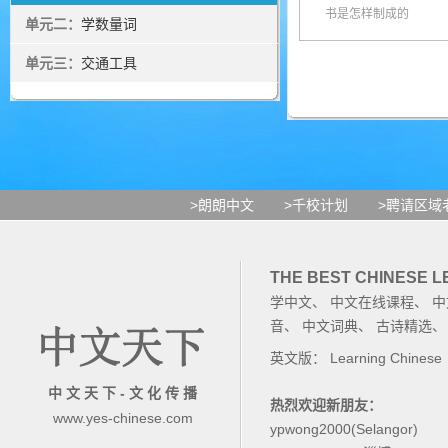
书是怎样制成的
单元二：
学数量词
单元三：
交通工具
>朗朗中文
>千校计划
>聘请区域
THE BEST CHINESE 
学中文
、
中文在线课程
、
中
音
、
中文词典
、
古诗精选
英文版：
Learning Chinese
中 文 天 下 - 文 化 传 播
热烈欢迎新朋友：
www.yes-chinese.com
ypwong2000(Selangor)