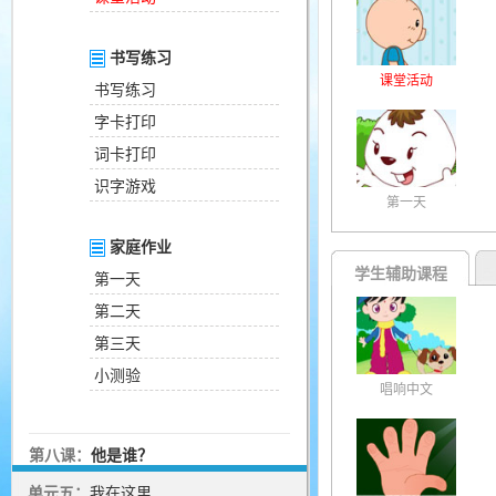
书写练习
课堂活动
书写练习
字卡打印
词卡打印
识字游戏
第一天
家庭作业
学生辅助课程
第一天
第二天
第三天
小测验
唱响中文
第八课：
他是谁？
单元五：
我在这里