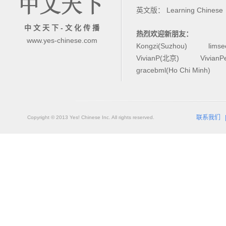
英文版：
Learning Chinese
中 文 天 下 - 文 化 传 播
热烈欢迎新朋友：
www.yes-chinese.com
Kongzi(Suzhou)
lims
VivianP(北京)
Vivian
gracebml(Ho Chi Minh)
联系我们
Copyright © 2013 Yes! Chinese Inc. All rights reserved.