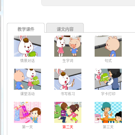
教学课件
课文内容
情景对话
生字词
句式
课堂活动
书写练习
字卡打印
第一天
第二天
第三天