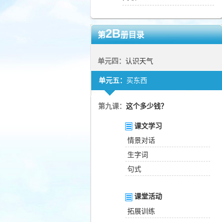
2B
第
册目录
单元四：
认识天气
单元五：
买东西
第九课：
这个多少钱？
课文学习
情景对话
生字词
句式
课堂活动
拓展训练