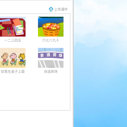
上传课件
一二三四五
六七八九十
铅笔在桌子上面
自选商场