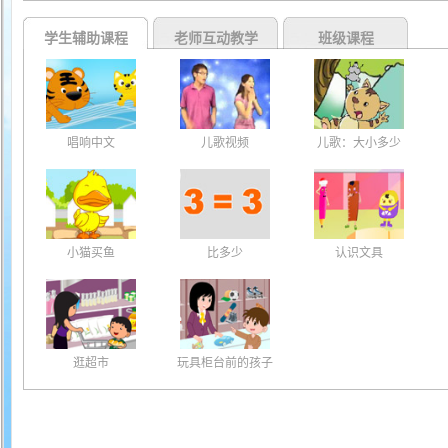
学生辅助课程
老师互动教学
班级课程
唱响中文
儿歌视频
儿歌：大小多少
小猫买鱼
比多少
认识文具
逛超市
玩具柜台前的孩子