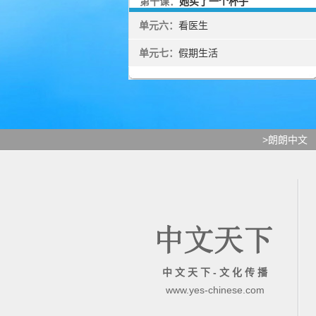
第十课：
她买了一个杯子
单元六：
看医生
单元七：
假期生活
>朗朗中文
中 文 天 下 - 文 化 传 播
www.yes-chinese.com