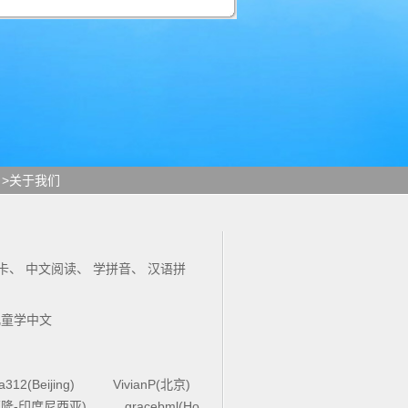
>关于我们
卡
、
中文阅读
、
学拼音
、
汉语拼
儿童学中文
la312(Beijing)
VivianP(北京)
4(万隆-印度尼西亚)
gracebml(Ho