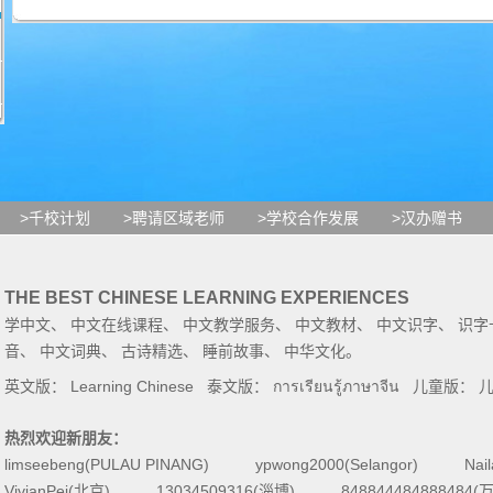
>千校计划
>聘请区域老师
>学校合作发展
>汉办赠书
THE BEST CHINESE LEARNING EXPERIENCES
学中文
、
中文在线课程
、
中文教学服务
、
中文教材
、
中文识字
、
识字
音
、
中文词典
、
古诗精选
、
睡前故事
、
中华文化
。
英文版：
Learning Chinese
泰文版：
การเรียนรู้ภาษาจีน
儿童版：
热烈欢迎新朋友：
limseebeng(PULAU PINANG)
ypwong2000(Selangor)
Nai
VivianPei(北京)
13034509316(淄博)
84884448488848