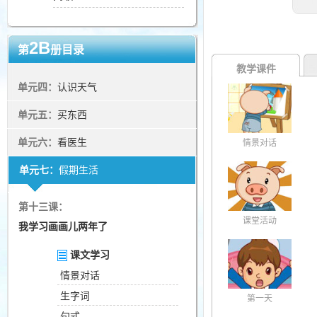
2B
第
册目录
教学课件
单元四：
认识天气
单元五：
买东西
单元六：
看医生
情景对话
单元七：
假期生活
第十三课：
课堂活动
我学习画画儿两年了
课文学习
情景对话
生字词
第一天
句式