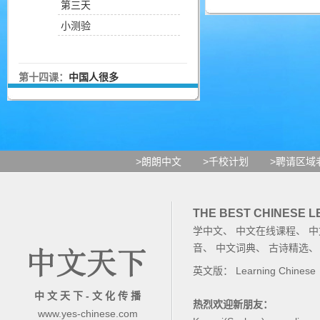
第三天
小测验
第十四课：
中国人很多
>朗朗中文
>千校计划
>聘请区域
THE BEST CHINESE 
学中文
、
中文在线课程
、
中
音
、
中文词典
、
古诗精选
英文版：
Learning Chinese
中 文 天 下 - 文 化 传 播
热烈欢迎新朋友：
www.yes-chinese.com