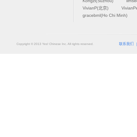
Kongzi(Suzhou)
lims
VivianP(北京)
Vivian
gracebml(Ho Chi Minh)
联系我们
Copyright © 2013 Yes! Chinese Inc. All rights reserved.