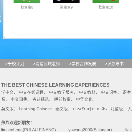
数宝宝8
数宝宝9
数宝宝10
>千校计划
>聘请区域老师
>学校合作发展
>汉办赠书
THE BEST CHINESE LEARNING EXPERIENCES
学中文
、
中文在线课程
、
中文教学服务
、
中文教材
、
中文识字
、
识字
音
、
中文词典
、
古诗精选
、
睡前故事
、
中华文化
。
英文版：
Learning Chinese
泰文版：
การเรียนรู้ภาษาจีน
儿童版：
热烈欢迎新朋友：
limseebeng(PULAU PINANG)
ypwong2000(Selangor)
Nai