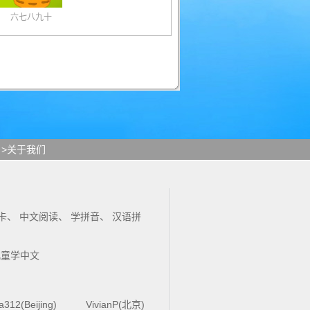
六七八九十
>关于我们
卡
、
中文阅读
、
学拼音
、
汉语拼
儿童学中文
la312(Beijing)
VivianP(北京)