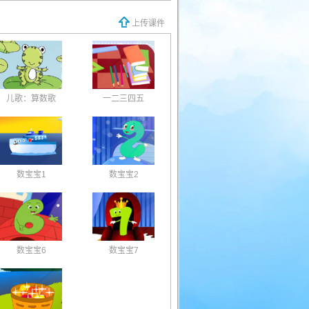
上传课件
儿歌：算数歌
一二三四五
数宝宝1
数宝宝2
数宝宝6
数宝宝7