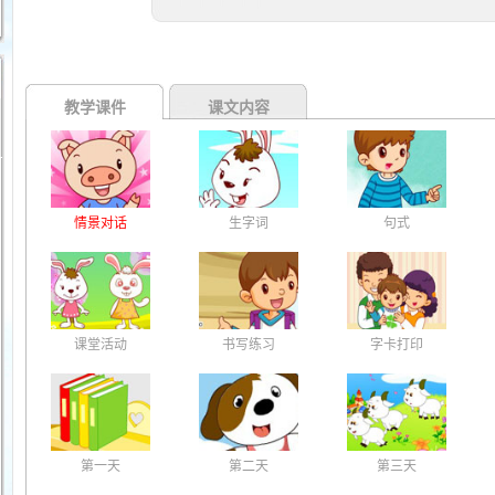
教学课件
课文内容
情景对话
生字词
句式
课堂活动
书写练习
字卡打印
第一天
第二天
第三天