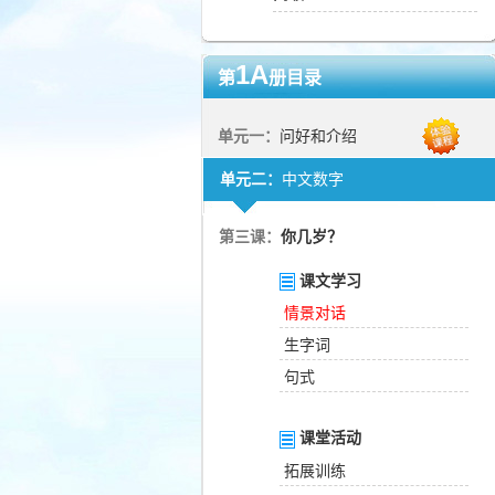
1A
第
册目录
单元一：
问好和介绍
单元二：
中文数字
第三课：
你几岁？
课文学习
情景对话
生字词
句式
课堂活动
拓展训练