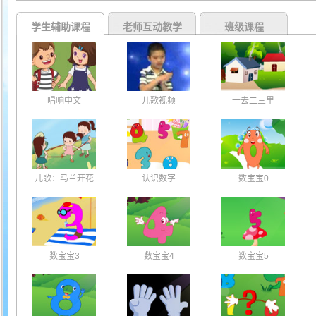
学生辅助课程
老师互动教学
班级课程
唱响中文
儿歌视频
一去二三里
儿歌：马兰开花
认识数字
数宝宝0
数宝宝3
数宝宝4
数宝宝5