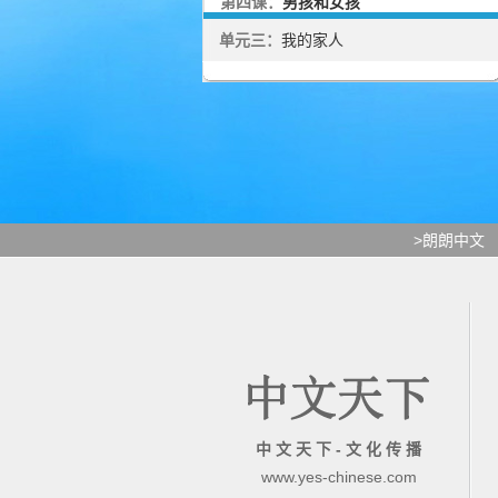
第四课：
男孩和女孩
单元三：
我的家人
>朗朗中文
中 文 天 下 - 文 化 传 播
www.yes-chinese.com