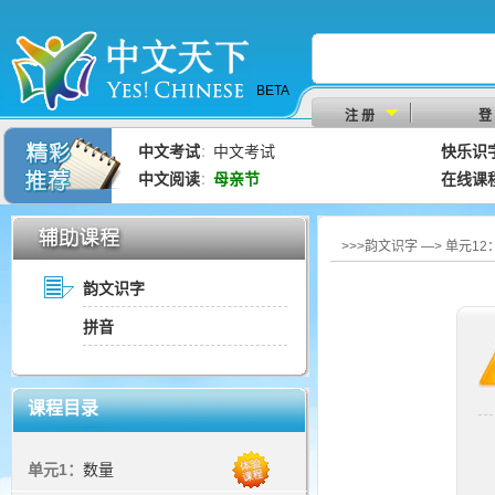
BETA
注 册
登
中文考试
中文考试
快乐识
：
中文阅读
母亲节
在线课
：
>>>韵文识字 —> 单元1
韵文识字
拼音
课程目录
单元1：
数量