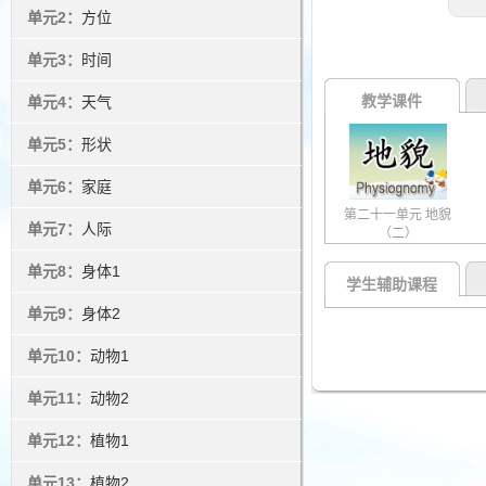
单元2：
方位
单元3：
时间
教学课件
单元4：
天气
单元5：
形状
单元6：
家庭
第二十一单元 地貌
单元7：
人际
（二）
单元8：
身体1
学生辅助课程
单元9：
身体2
单元10：
动物1
单元11：
动物2
单元12：
植物1
单元13：
植物2