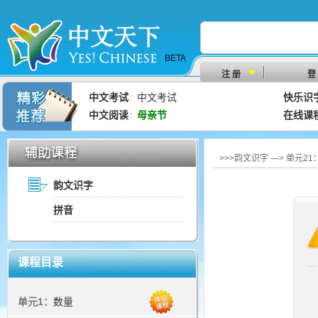
BETA
注 册
登
中文考试
中文考试
快乐识
：
中文阅读
母亲节
在线课
：
>>>韵文识字 —> 单元2
韵文识字
拼音
课程目录
单元1：
数量