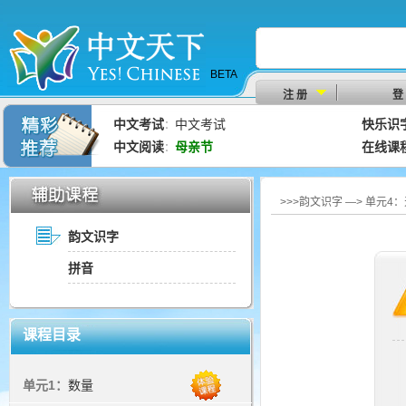
BETA
注 册
登
中文考试
中文考试
快乐识
：
中文阅读
母亲节
在线课
：
>>>韵文识字 —> 单元4
韵文识字
拼音
课程目录
单元1：
数量