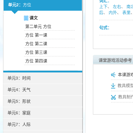
词汇：
单元2：
方位
上下
、
左右
、
南
后
、
内外
、
表里
课文
第二单元 方位
句式：
方位 第一课
方位 第二课
方位 第三课
课堂游戏活动参考
方位 第四课
本课游
单元3：
时间
教具模型
单元4：
天气
教具制
单元5：
形状
单元6：
家庭
单元7：
人际