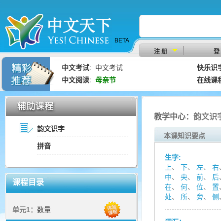
BETA
注 册
登
中文考试
中文考试
快乐识
：
中文阅读
母亲节
在线课
：
教学中心：
韵文识字
韵文识字
本课知识要点
拼音
生字:
上
、
下
、
左
、
右
中
、
央
、
前
、
后
课程目录
在
、
何
、
位
、
置
处
、
所
、
旁
、
侧
单元1：
数量