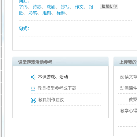
词汇：
字词
、
诗歌
、
戏剧
、
抄写
、
作文
、
报
纸
、
彩笔
、
雕刻
、
标题
、
句式：
课堂游戏活动参考
上传我的
本课游戏、活动
阅读文章
动画课件
教具模型参考或下载
教案
教具制作建议
教学心得