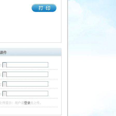
课件
:
:
:
:
上传提示：用户请
登录
后上传。