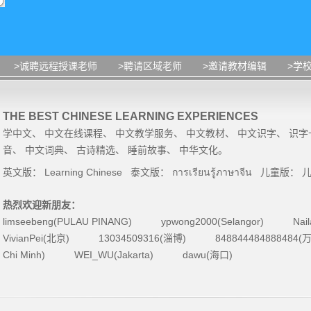
>诚聘远程授课老师
>聘请区域老师
>邀请教材编辑
>学
THE BEST CHINESE LEARNING EXPERIENCES
学中文
、
中文在线课程
、
中文教学服务
、
中文教材
、
中文识字
、
识字
音
、
中文词典
、
古诗精选
、
睡前故事
、
中华文化
。
英文版：
Learning Chinese
泰文版：
การเรียนรู้ภาษาจีน
儿童版：
热烈欢迎新朋友：
limseebeng(PULAU PINANG)
ypwong2000(Selangor)
Nai
VivianPei(北京)
13034509316(淄博)
84884448488848
Chi Minh)
WEI_WU(Jakarta)
dawu(海口)