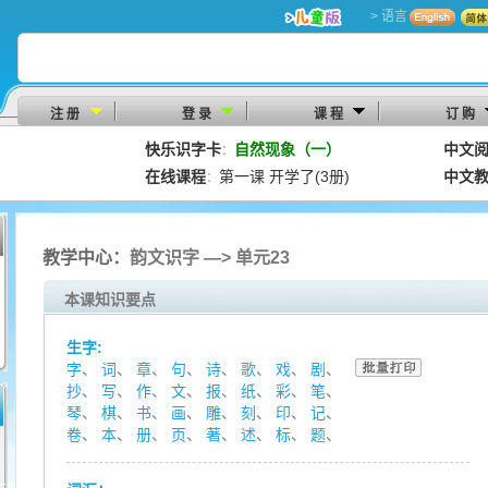
> 语言
注 册
登 录
课 程
订 购
快乐识字卡
自然现象（一）
中文
：
在线课程
第一课 开学了(3册)
中文
：
教学中心：
韵文识字 —> 单元23
本课知识要点
生字:
字
、
词
、
章
、
句
、
诗
、
歌
、
戏
、
剧
、
抄
、
写
、
作
、
文
、
报
、
纸
、
彩
、
笔
、
琴
、
棋
、
书
、
画
、
雕
、
刻
、
印
、
记
、
卷
、
本
、
册
、
页
、
著
、
述
、
标
、
题
、