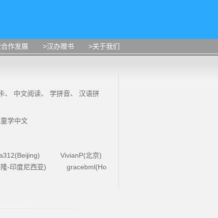
校合作发展
>汉办赠书
>关于我们
卡
、
中文阅读
、
学拼音
、
汉语拼
儿童学中文
la312(Beijing)
VivianP(北京)
4(万隆-印度尼西亚)
gracebml(Ho