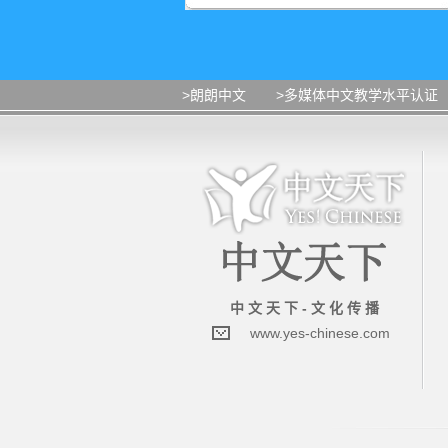
>朗朗中文
>多媒体中文教学水平认证
中 文 天 下 - 文 化 传 播
www.yes-chinese.com