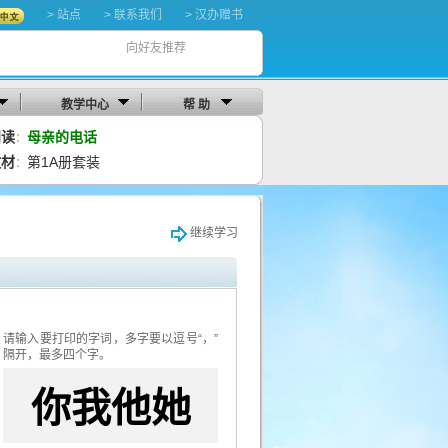
> 站点
> 联系我们
> 汉办赠书
向好友推荐
教学中心
帮 助
阅读
母亲的电话
：
教材
第1A册套装
：
继续学习
请输入要打印的字词，多字要以逗号“，”
隔开，最多四个字。