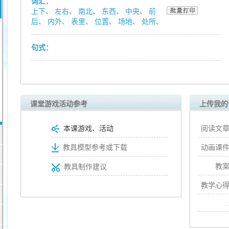
词汇：
上下
、
左右
、
南北
、
东西
、
中央
、
前
后
、
内外
、
表里
、
位置
、
场地
、
处所
、
句式：
课堂游戏活动参考
上传我的
本课游戏、活动
阅读文章
动画课件
教具模型参考或下载
教案
教具制作建议
教学心得