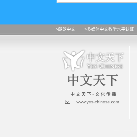
>朗朗中文
>多媒体中文教学水平认证
中 文 天 下 - 文 化 传 播
www.yes-chinese.com