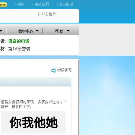
> 站点
> 联系我们
> 汉办赠书
向好友推荐
教学中心
帮 助
阅读
母亲的电话
：
教材
第1A册套装
：
继续学习
请输入要打印的字词，多字要以逗号“，”
隔开，最多四个字。