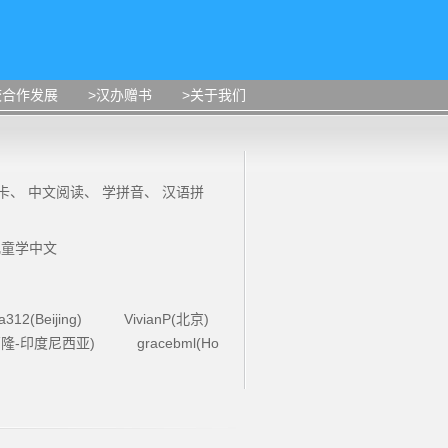
校合作发展
>汉办赠书
>关于我们
卡
、
中文阅读
、
学拼音
、
汉语拼
儿童学中文
la312(Beijing)
VivianP(北京)
4(万隆-印度尼西亚)
gracebml(Ho