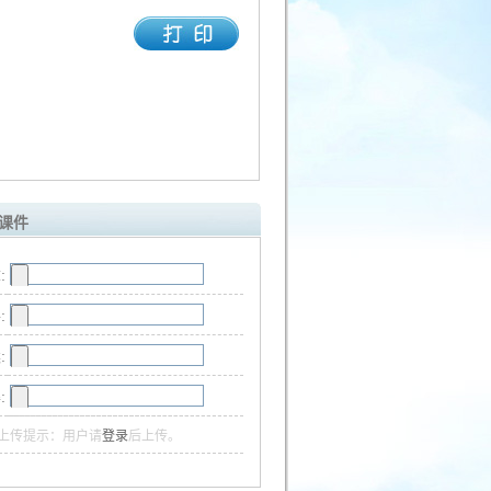
课件
:
:
:
:
上传提示：用户请
登录
后上传。