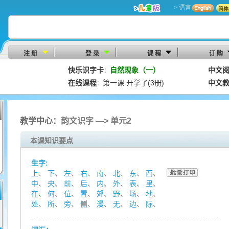
> 语言
注 册
登 录
课 程
订 购
快乐识字卡
自然现象（一）
中文
：
在线课程
第一课 开学了(3册)
中文
：
教学中心：
韵文识字 —> 单元2
本课知识要点
生字:
上
、
下
、
左
、
右
、
南
、
北
、
东
、
西
、
中
、
央
、
前
、
后
、
内
、
外
、
表
、
里
、
在
、
何
、
位
、
置
、
郊
、
野
、
场
、
地
、
处
、
所
、
旁
、
侧
、
漫
、
无
、
边
、
际
、