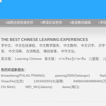
>诚聘远程授课老师
>聘请区域老师
>邀请教材编辑
>学
THE BEST CHINESE LEARNING EXPERIENCES
学中文
、
中文在线课程
、
中文教学服务
、
中文教材
、
中文识字
、
识字
音
、
中文词典
、
古诗精选
、
睡前故事
、
中华文化
。
英文版：
Learning Chinese
泰文版：
การเรียนรู้ภาษาจีน
儿童版：
热烈欢迎新朋友：
limseebeng(PULAU PINANG)
ypwong2000(Selangor)
Nai
VivianPei(北京)
13034509316(淄博)
84884448488848
Chi Minh)
WEI_WU(Jakarta)
dawu(海口)