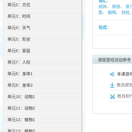
词汇：
单元2：
方位
闹钟
、
铁锁
、
茶
垫
、
躺椅
、
拐杖
单元3：
时间
句式：
单元4：
天气
单元5：
形状
单元6：
家庭
课堂游戏活动参考
单元7：
人际
单元8：
身体1
本课游
教具模型
单元9：
身体2
教具制
单元10：
动物1
单元11：
动物2
单元12：
植物1
单元13：
植物2