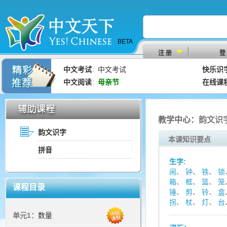
BETA
注 册
登
中文考试
中文考试
快乐识
：
中文阅读
母亲节
在线课
：
教学中心：
韵文识字
韵文识字
本课知识要点
拼音
生字:
闹
、
钟
、
铁
、
锁
箱
、
框
、
篮
、
笼
课程目录
锤
、
剪
、
铃
、
盒
拐
、
杖
、
灯
、
台
单元1：
数量