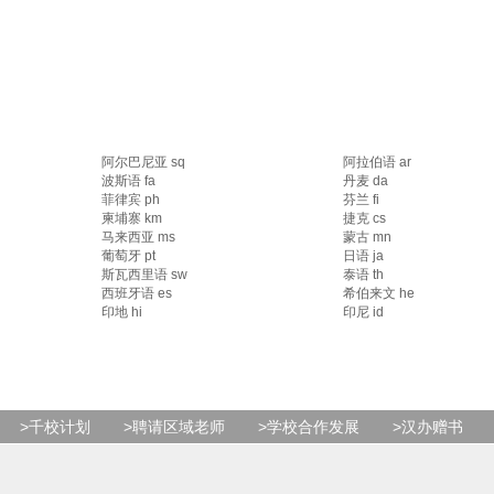
阿尔巴尼亚 sq
阿拉伯语 ar
波斯语 fa
丹麦 da
菲律宾 ph
芬兰 fi
柬埔寨 km
捷克 cs
马来西亚 ms
蒙古 mn
葡萄牙 pt
日语 ja
斯瓦西里语 sw
泰语 th
西班牙语 es
希伯来文 he
印地 hi
印尼 id
>千校计划
>聘请区域老师
>学校合作发展
>汉办赠书