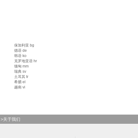
保加利亚 bg
德语 de
韩语 ko
克罗地亚语 hr
缅甸 mm
瑞典 sv
土耳其 tr
希腊 el
越南 vi
>关于我们