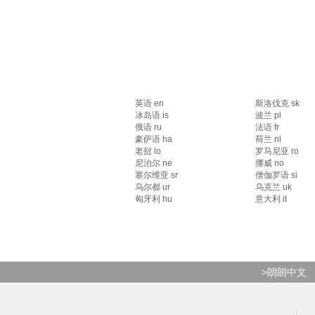
英语 en
斯洛伐克 sk
冰岛语 is
波兰 pl
俄语 ru
法语 fr
豪萨语 ha
荷兰 nl
老挝 lo
罗马尼亚 ro
尼泊尔 ne
挪威 no
塞尔维亚 sr
僧伽罗语 si
乌尔都 ur
乌克兰 uk
匈牙利 hu
意大利 it
>朗朗中文