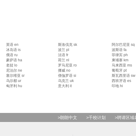
英语 en
斯洛伐克 sk
阿尔巴尼亚 sq
冰岛语 is
波兰 pl
波斯语 fa
俄语 ru
法语 fr
菲律宾 ph
豪萨语 ha
荷兰 nl
柬埔寨 km
老挝 lo
罗马尼亚 ro
马来西亚 ms
尼泊尔 ne
挪威 no
葡萄牙 pt
塞尔维亚 sr
僧伽罗语 si
斯瓦西里语 sw
乌尔都 ur
乌克兰 uk
西班牙语 es
匈牙利 hu
意大利 it
印地 hi
>朗朗中文
>千校计划
>聘请区域