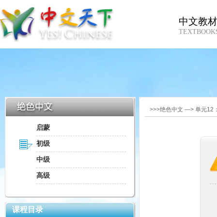
中文教
TEXTBOOK
>>>绝色中文 —> 单元1
启蒙
初级
中级
高级
课程目录