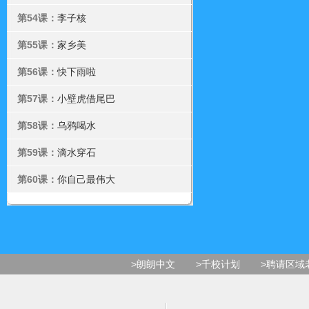
第54课：
李子核
第55课：
家乡美
第56课：
快下雨啦
第57课：
小壁虎借尾巴
第58课：
乌鸦喝水
第59课：
滴水穿石
第60课：
你自己最伟大
>朗朗中文
>千校计划
>聘请区域