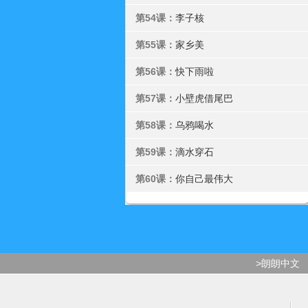
第54课：
李子核
第55课：
家乡美
第56课：
快下雨啦
第57课：
小壁虎借尾巴
第58课：
乌鸦喝水
第59课：
滴水穿石
第60课：
你自己最伟大
>朗朗中文