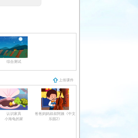
综合测试
上传课件
认识家具
爸爸妈妈叔叔阿姨《中文
小海龟的家
乐园2》