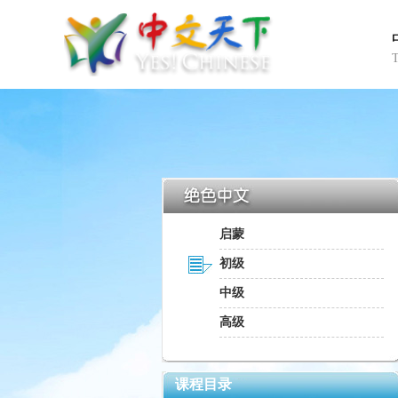
启蒙
初级
中级
高级
课程目录