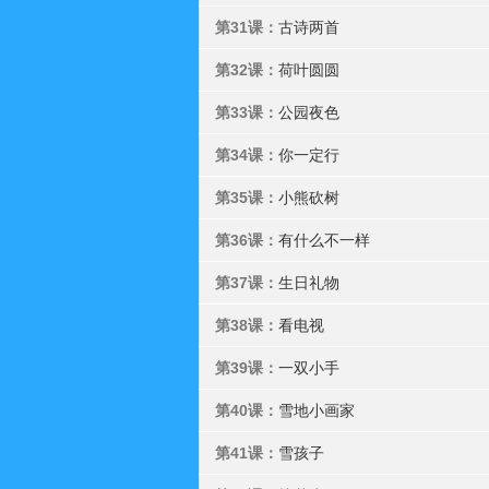
第31课：
古诗两首
第32课：
荷叶圆圆
第33课：
公园夜色
第34课：
你一定行
第35课：
小熊砍树
第36课：
有什么不一样
第37课：
生日礼物
第38课：
看电视
第39课：
一双小手
第40课：
雪地小画家
第41课：
雪孩子