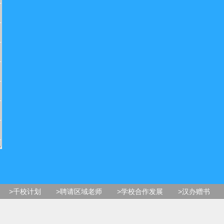
>千校计划
>聘请区域老师
>学校合作发展
>汉办赠书