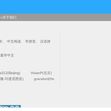
>关于我们
卡
、
中文阅读
、
学拼音
、
汉语拼
儿童学中文
la312(Beijing)
VivianP(北京)
4(万隆-印度尼西亚)
gracebml(Ho