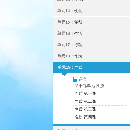
单元14：
饮食
单元15：
穿戴
单元16：
生活
单元17：
行动
单元18：
作为
单元19：
性质
课文
第十九单元 性质
性质 第一课
性质 第二课
性质 第三课
性质 第四课