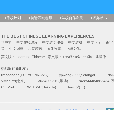
>千校计划
>聘请区域老师
>学校合作发展
>汉办赠书
THE BEST CHINESE LEARNING EXPERIENCES
学中文
、
中文在线课程
、
中文教学服务
、
中文教材
、
中文识字
、
识字
音
、
中文词典
、
古诗精选
、
睡前故事
、
中华文化
。
英文版：
Learning Chinese
泰文版：
การเรียนรู้ภาษาจีน
儿童版：
热烈欢迎新朋友：
limseebeng(PULAU PINANG)
ypwong2000(Selangor)
Nai
VivianPei(北京)
13034509316(淄博)
84884448488848
Chi Minh)
WEI_WU(Jakarta)
dawu(海口)
联系我们
|
版权声明
|
网站地图
|
友情链接
reserved.