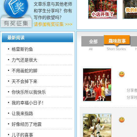
文章乐意与其他老师
和学生分享吗？你有
写作的欲望吗？
请参加有奖征集 >>>
最新阅读
趣味故事
全部
格雷斯钓鱼
All
Short Stories
H
力气还是很大
不用画蛇的脚
天不会掉下来
分享
你快乐所以我快乐
分享
我的幸福小日子！
让我来指路
好像经历了地震
儿子的喜事