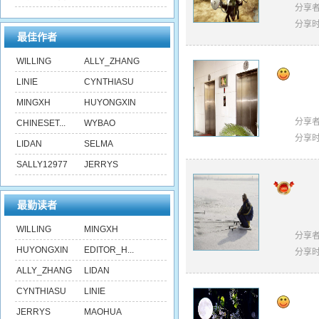
分享
分享
最佳作者
WILLING
ALLY_ZHANG
LINIE
CYNTHIASU
MINGXH
HUYONGXIN
分享
CHINESET...
WYBAO
分享
LIDAN
SELMA
SALLY12977
JERRYS
最勤读者
WILLING
MINGXH
分享
HUYONGXIN
EDITOR_H...
分享
ALLY_ZHANG
LIDAN
CYNTHIASU
LINIE
JERRYS
MAOHUA