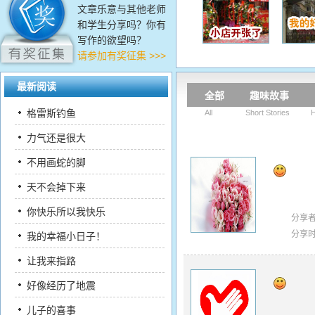
文章乐意与其他老师
和学生分享吗？你有
写作的欲望吗？
请参加有奖征集 >>>
最新阅读
全部
趣味故事
格雷斯钓鱼
All
Short Stories
H
力气还是很大
不用画蛇的脚
天不会掉下来
你快乐所以我快乐
分享
分享
我的幸福小日子！
让我来指路
好像经历了地震
儿子的喜事