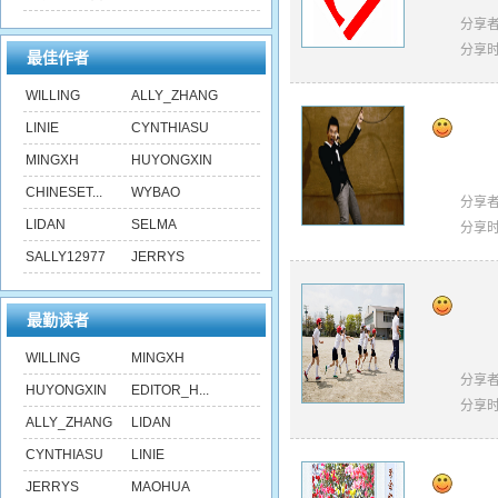
分享
分享
最佳作者
WILLING
ALLY_ZHANG
LINIE
CYNTHIASU
MINGXH
HUYONGXIN
CHINESET...
WYBAO
分享
LIDAN
SELMA
分享
SALLY12977
JERRYS
最勤读者
WILLING
MINGXH
分享
HUYONGXIN
EDITOR_H...
分享
ALLY_ZHANG
LIDAN
CYNTHIASU
LINIE
JERRYS
MAOHUA