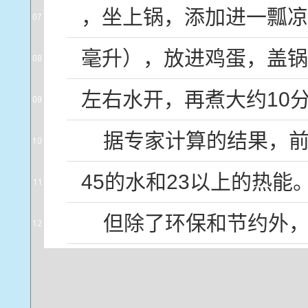
，
坐
上
锅
，
添加
进
一
瓢
凉
毫
升
），
放
进
鸡蛋
，
盖
锅
左右
水
开
，
再
煮
大约
10
据
专家
计算
的
结果
，
45
的
水
和
23
以上
的
热能
但
除了
环保
和
节约
外
一个
问题
：
在
我们
的
生命
付出
是
必须
的
？