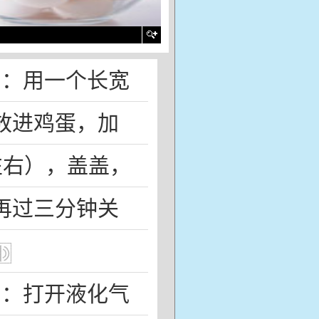
的
：
用
一个
长
宽
放
进
鸡蛋
，
加
左右
），
盖
盖
，
再
过
三
分钟
关
的
：
打开
液化气