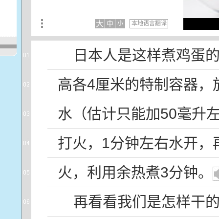
大
中
小
本地语言翻译
日本
人
是
这样
煮
鸡蛋
高
各
4
厘米
的
特制
容器
，
水
（
估计
只
能
加
50
毫
升
打
火
，1
分钟
左右
水
开
，
火
，
利用
余热
煮
3
分钟
。
再
看
看
我们
是
怎样
干