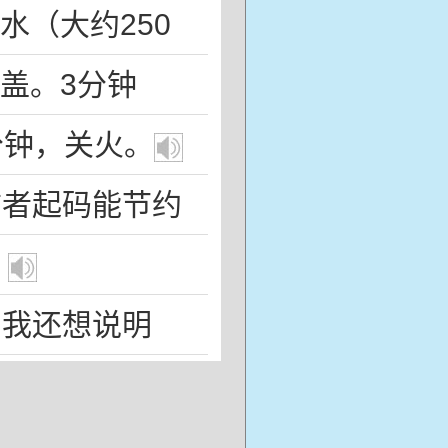
水
（
大约
250
盖
。3
分钟
分钟
，
关
火
。
前
者
起码
能
节约
。
，
我
还
想
说明
中
，
有
多少