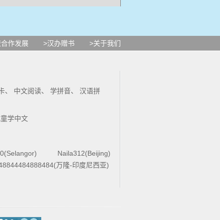
煮
熟
一个
鸡蛋
，
校合作发展
>汉办赠书
>关于我们
的
精力
和
时间
应该
多
问
问
卡
、
中文阅读
、
学拼音
、
汉语拼
中
火
力
煮
熟
儿童学中文
0(Selangor)
Naila312(Beijing)
48844484888484(万隆-印度尼西亚)