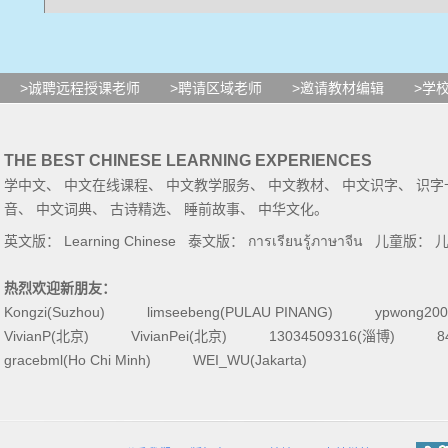
我们
总
是
这样
：
为了
>诚聘远程授课老师
>聘请区域老师
>邀请教材编辑
>学
烧
开
了
一
大
锅
水
，
把
大量
THE BEST CHINESE LEARNING EXPERIENCES
浪费
在
烧
开水
上面
。
我们
学中文
、
中文在线课程
、
中文教学服务
、
中文教材
、
中文识字
、
识字
音
、
中文词典
、
古诗精选
、
睡前故事
、
中华文化
。
自己
，
该
怎样
做
，
才能
集
英文版：
Learning Chinese
泰文版：
การเรียนรู้ภาษาจีน
儿童版：
热烈欢迎新朋友：
一个
鸡蛋
？
Kongzi(Suzhou)
limseebeng(PULAU PINANG)
ypwong200
VivianP(北京)
VivianPei(北京)
13034509316(淄博)
8
gracebml(Ho Chi Minh)
WEI_WU(Jakarta)