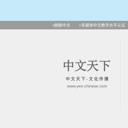
>朗朗中文
>多媒体中文教学水平认证
中 文 天 下 - 文 化 传 播
www.yes-chinese.com