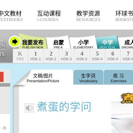
中文教材
互动课程
教学资源
环球
TEXTBOOKS
i-COURSES
RESOURCES
BOOKST
我要发布
启蒙
小学
中学
成
PUBLISH NEW
PRE-K
ELEMENTARY
HIGH SCHL
GROWN
K
1
2
3
4
5
6
7
PRE
HSK-1
HSK-2
HSK-3
HSK-3
HSK-4
HSK-4
HSK-
文稿/图片
生字词
练 习
Presentation/Picture
Vocabulary
Exercises
煮蛋的学问
：用