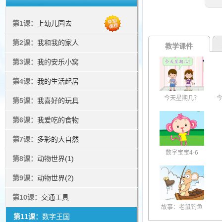
第1课：
上幼儿园去
第2课：
我和我的家人
教学课件
第3课：
我的安乐小窝
第4课：
我的生活起居
今天星期几？
今
第5课：
我喜好的玩具
第6课：
我爱吃的食物
第7课：
多彩的大自然
数字宝宝4-6
第8课：
动物世界(1)
第9课：
动物世界(2)
第10课：
交通工具
故事：老鼠钓鱼
第11课：
数字王国