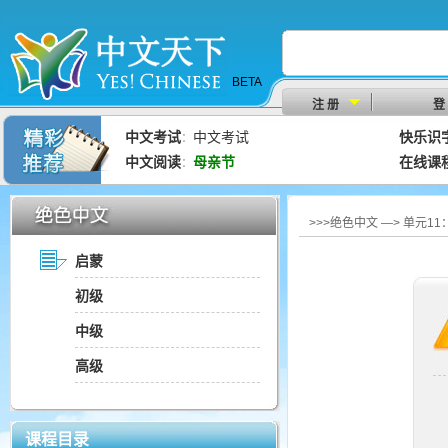
BETA
注 册
登
中文考试
中文考试
快乐识
：
中文阅读
母亲节
在线课
：
>>>绝色中文 —> 单元1
启蒙
初级
中级
高级
课程目录