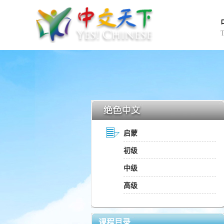
启蒙
初级
中级
高级
课程目录