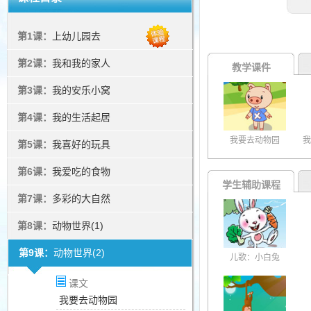
第1课：
上幼儿园去
第2课：
我和我的家人
教学课件
第3课：
我的安乐小窝
第4课：
我的生活起居
我要去动物园
我
第5课：
我喜好的玩具
第6课：
我爱吃的食物
学生辅助课程
第7课：
多彩的大自然
第8课：
动物世界(1)
第9课：
动物世界(2)
儿歌：小白兔
课文
我要去动物园