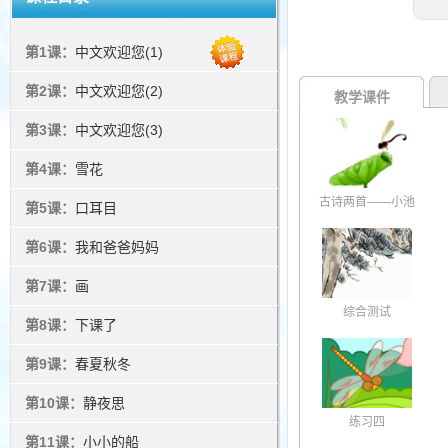
第1课：
中文欢迎您(1)
第2课：
中文欢迎您(2)
教学课件
第3课：
中文欢迎您(3)
第4课：
雪花
古诗两首——小池
第5课：
口耳目
第6课：
我和爸爸妈妈
第7课：
画
综合测试
第8课：
下课了
第9课：
春夏秋冬
第10课：
静夜思
练习四
第11课：
小小的船