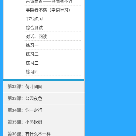
古诗两首——寻隐者不遇
寻隐者不遇（字词学习）
书写练习
综合测试
对话、阅读
练习一
练习二
练习三
练习四
第32课：
荷叶圆圆
第33课：
公园夜色
第34课：
你一定行
第35课：
小熊砍树
第36课：
有什么不一样