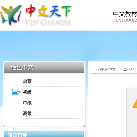
中文教
TEXTBOOK
>>>绝色中文 —> 单元3
启蒙
初级
中级
高级
课程目录