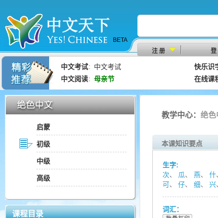
BETA
注 册
登
中文考试
中文考试
快乐识
：
中文阅读
母亲节
在线课
：
教学中心：
绝色
启蒙
本课知识要点
初级
中级
生字:
次
、
瓜
、
燕
、
什
高级
可
、
仔
、
细
、
兴
词汇：
课程目录