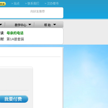
> 站点
> 联系我们
> 汉办赠书
向好友推荐
教学中心
帮 助
阅读
母亲的电话
：
教材
第1A册套装
：