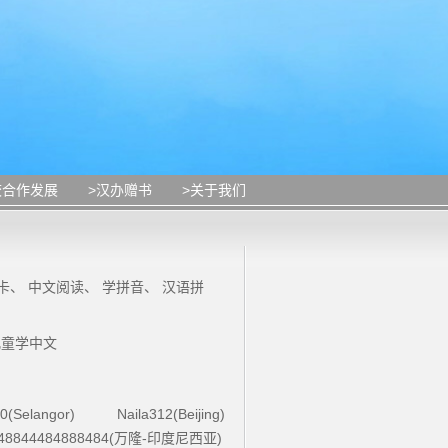
校合作发展
>汉办赠书
>关于我们
卡
、
中文阅读
、
学拼音
、
汉语拼
儿童学中文
0(Selangor)
Naila312(Beijing)
48844484888484(万隆-印度尼西亚)