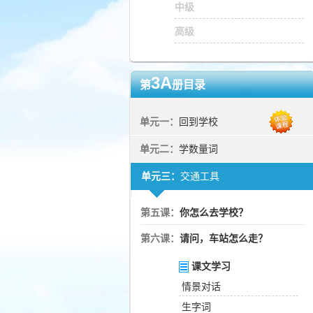
中级
高级
3A
第
册目录
单元一：
回到学校
单元二：
学数量词
单元三：
交通工具
第五课：
你怎么去学校？
第六课：
请问，车站怎么走？
课文学习
情景对话
生字词