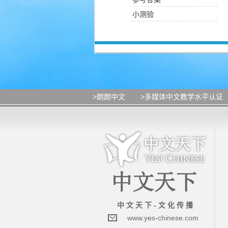
小测验
>朗朗中文
>多媒体中文教学水平认证
中 文 天 下 - 文 化 传 播
www.yes-chinese.com