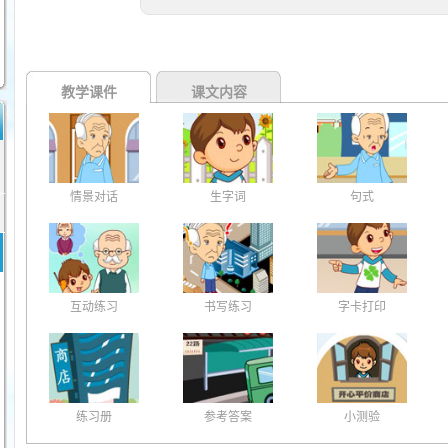
教学课件
课文内容
情景对话
生字词
句式
互动练习
书写练习
字卡打印
练习册
参考答案
小测验