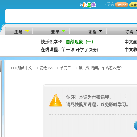
> 语言
注 册
登 录
课 程
订 购
快乐识字卡
自然现象（一）
中文
：
在线课程
第一课 开学了(3册)
中文
：
>>>朗朗中文 —> 初级 3A —> 单元三 —> 第六课 请问，车站怎么走？
你好！本课为付费课程。
请尽快购买课程，以免影响学习。