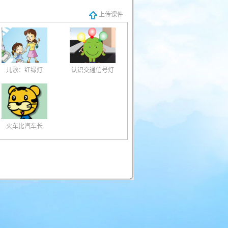
上传课件
儿歌：红绿灯
认识交通信号灯
火车比汽车长