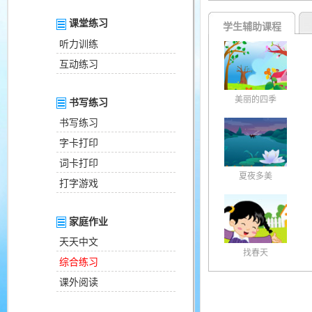
课堂练习
学生辅助课程
听力训练
互动练习
美丽的四季
书写练习
书写练习
字卡打印
词卡打印
夏夜多美
打字游戏
家庭作业
天天中文
找春天
综合练习
课外阅读