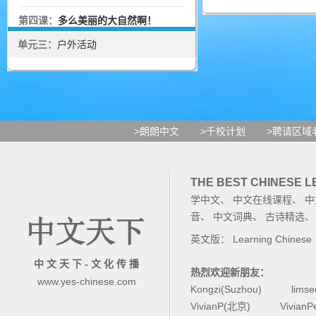
第四课：
多么美丽的大自然啊！
单元三：
户外活动
>朗朗中文
>千校计划
>聘请区域
THE BEST CHINESE 
学中文
、
中文在线课程
、
中
音
、
中文词典
、
古诗精选
英文版：
Learning Chinese
中 文 天 下 - 文 化 传 播
热烈欢迎新朋友：
www.yes-chinese.com
Kongzi(Suzhou)
lims
VivianP(北京)
Vivian