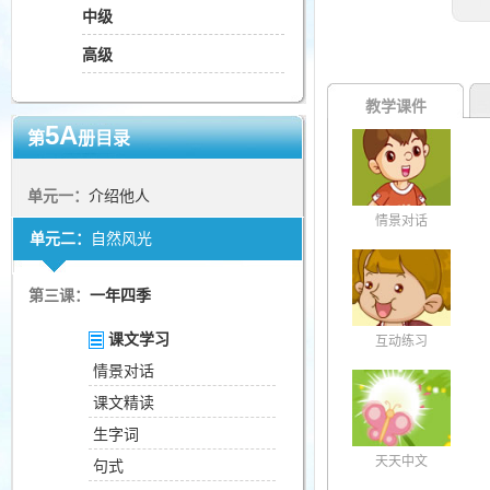
中级
高级
教学课件
5A
第
册目录
单元一：
介绍他人
情景对话
单元二：
自然风光
第三课：
一年四季
课文学习
互动练习
情景对话
课文精读
生字词
天天中文
句式