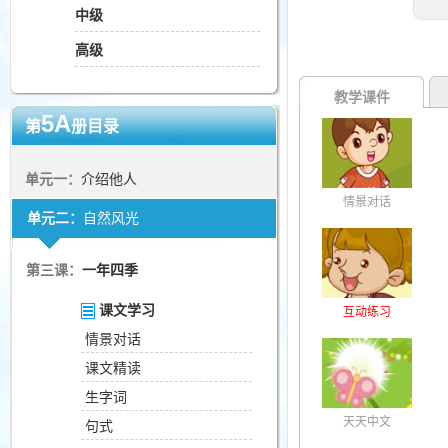
中级
高级
教学课件
5A
第
册目录
单元一：
介绍他人
情景对话
单元二：
自然风光
第三课：
一年四季
课文学习
互动练习
情景对话
课文精读
生字词
天天中文
句式