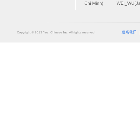
Chi Minh)
WEI_WU(Ja
联系我们
Copyright © 2013 Yes! Chinese Inc. All rights reserved.