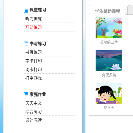
课堂练习
学生辅助课程
听力训练
互动练习
美丽的四季
书写练习
书写练习
字卡打印
词卡打印
夏夜多美
打字游戏
家庭作业
天天中文
找春天
综合练习
课外阅读