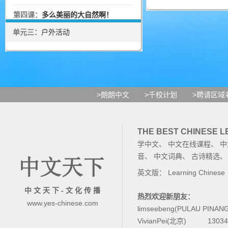
第四课：
多么美丽的大自然啊！
单元三：
户外活动
>朗朗中文
>千校计划
>聘请区域
THE BEST CHINESE 
学中文
、
中文在线课程
、
中
音
、
中文词典
、
古诗精选
英文版：
Learning Chinese
中 文 天 下 - 文 化 传 播
热烈欢迎新朋友：
www.yes-chinese.com
limseebeng(PULAU PINAN
VivianPei(北京)
1303